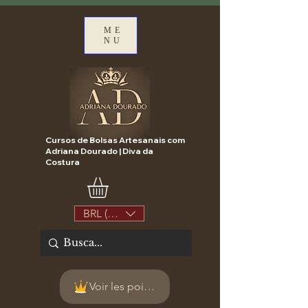
ME
NU
Cursos de Bolsas Artesanais com
Adriana Dourado | Diva da
Costura
BRL (R$)
Voir les points