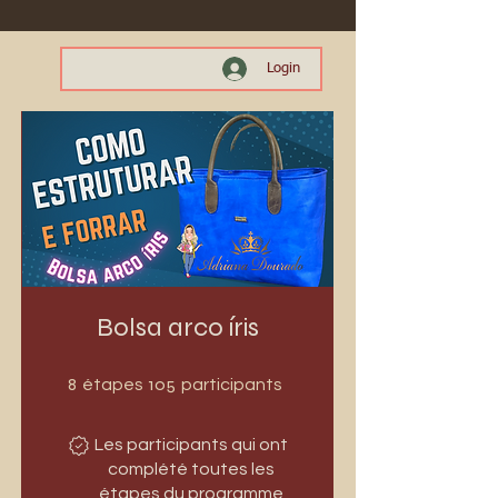
Login
Bolsa arco íris
8 étapes
105 participants
8
105
étapes
participants
Les participants qui ont
complété toutes les
étapes du programme