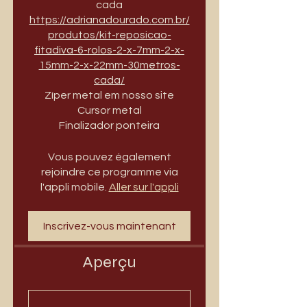
cada
https://adrianadourado.com.br/
produtos/kit-reposicao-
fitadiva-6-rolos-2-x-7mm-2-x-
15mm-2-x-22mm-30metros-
cada/
Zíper metal em nosso site
Cursor metal
Finalizador ponteira
Vous pouvez également
rejoindre ce programme via
l'appli mobile.
Aller sur l'appli
Inscrivez-vous maintenant
Aperçu