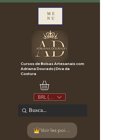
ME
NU
Cursos de Bolsas Artesanais com
Adriana Dourado | Diva da
Costura
BRL (R$)
Voir les points