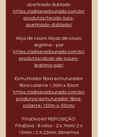
acetinado dublado
https://adrianadourado.com.br/
produtos/tecido-luxo-
acetinado-dublado/
Alça de couro Alças de couro
legitimo - par
https://adrianadourado.com.br/
produtos/alcas-de-couro-
legitimo-par/
Estrutirador fibra estruturador
fibra colante 1,50m x 50cm
https://adrianadourado.com.br/
produtos/estruturador-fibra-
colante-150m-x-50cm/
FitaDiva kit REPOSIÇÃO
FitaDiva - 6 rolos - 2 x 7mm/ 2 x
15mm / 2 X 22mm 30metros