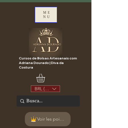
ME
NU
Cursos de Bolsas Artesanais com
Adriana Dourado | Diva da
Costura
BRL (R$)
Voir les points