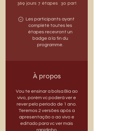
369 jours
7 étapes
369
7
30
jours
étapes
participants
Les participants ayant
complété toutes les
étapes recevront un
badge à la fin du
programme.
À propos
Vou te ensinar a bolsa Bia ao
vivo, porém vc poderá ver e
rever pelo período de 1 ano.
Teremos 2 versões após a
apresentação o ao vivo e
editado para vc ver mais
rapidinho