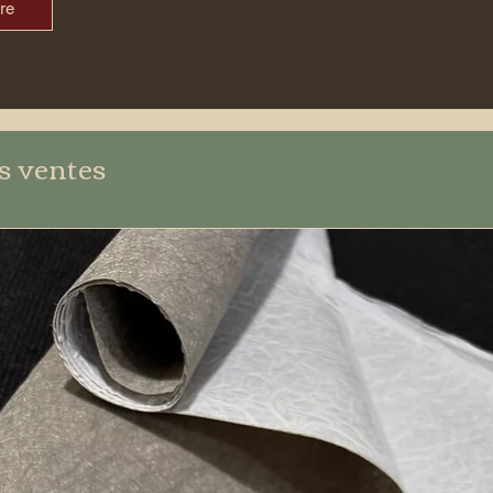
re
s ventes