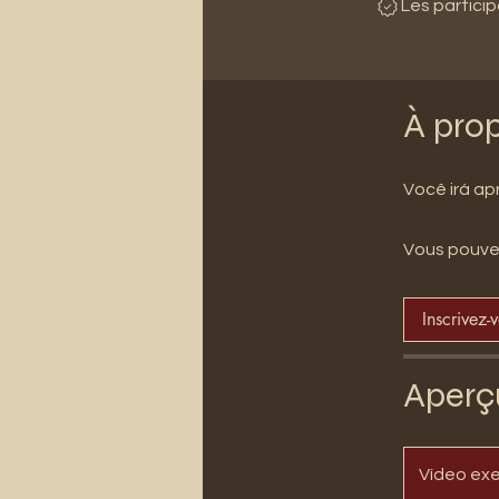
Les partici
À pro
Você irá ap
Vous pouvez
Inscrivez-
Aperç
Vídeo ex
.