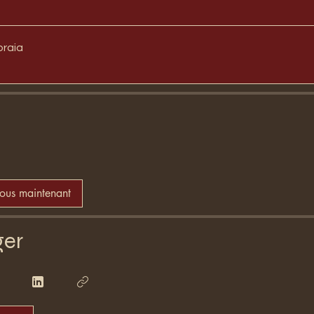
praia
vous maintenant
ger