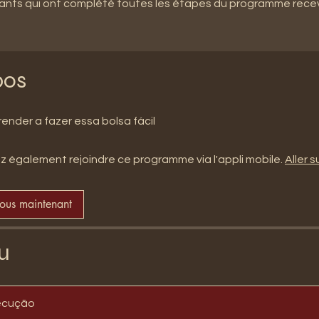
pants qui ont complété toutes les étapes du programme rece
pos
render a fazer essa bolsa fácil
 également rejoindre ce programme via l'appli mobile.
Aller su
vous maintenant
u
ecução