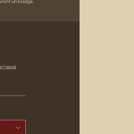
vront un badge.
r l'appli