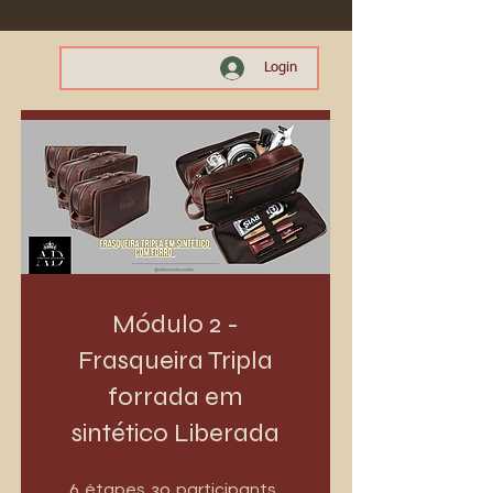
Login
Módulo 2 -
Frasqueira Tripla
forrada em
sintético Liberada
6 étapes
30 participants
6
30
étapes
participants