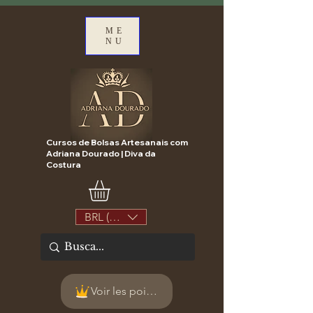
ME
NU
Cursos de Bolsas Artesanais com
Adriana Dourado | Diva da
Costura
BRL (R$)
Voir les points