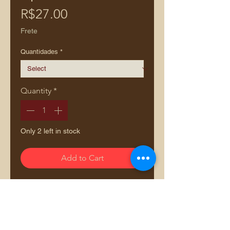
Price
R$27.00
Frete
Quantidades
*
Quantity
*
Only 2 left in stock
Add to Cart
Tecido Fio Tinto Toscana Terrosa
Tecido fio tinto de alta qualidade,
com padronagem xadrez em tons
de terracota, caramelo, oliva e