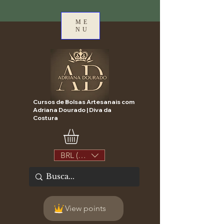
ME
NU
Cursos de Bolsas Artesanais com
Adriana Dourado | Diva da
Costura
BRL (R$)
View points